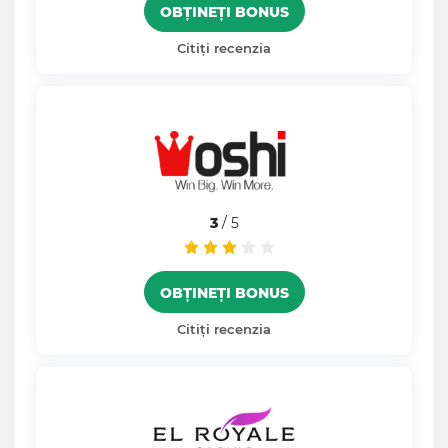
OBȚINEȚI BONUS
Citiți recenzia
3
/ 5
OBȚINEȚI BONUS
Citiți recenzia