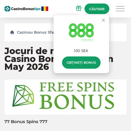
CĂUTARE
Cazinou Bonus Sfaturi
Bonusuri
777
Jocuri de noroc la 777
100 SEK
Casino Bonus Codes on
OBȚINEȚI BONUS
May 2026
77 Bonus Spins 777