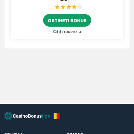
OBȚINEȚI BONUS
Citiți recenzia