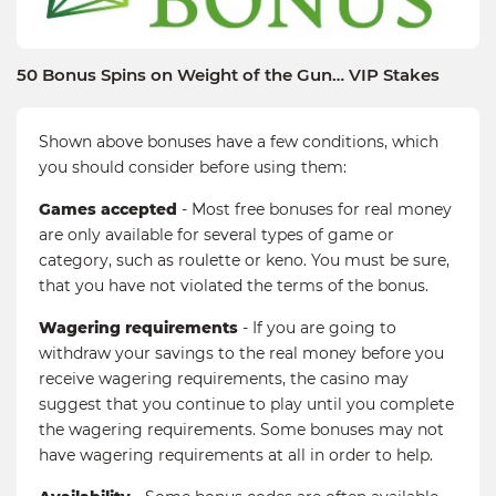
50 Bonus Spins on Weight of the Gun… VIP Stakes
Shown above bonuses have a few conditions, which
you should consider before using them:
Games accepted
- Most free bonuses for real money
are only available for several types of game or
category, such as roulette or keno. You must be sure,
that you have not violated the terms of the bonus.
Wagering requirements
- If you are going to
withdraw your savings to the real money before you
receive wagering requirements, the casino may
suggest that you continue to play until you complete
the wagering requirements. Some bonuses may not
have wagering requirements at all in order to help.