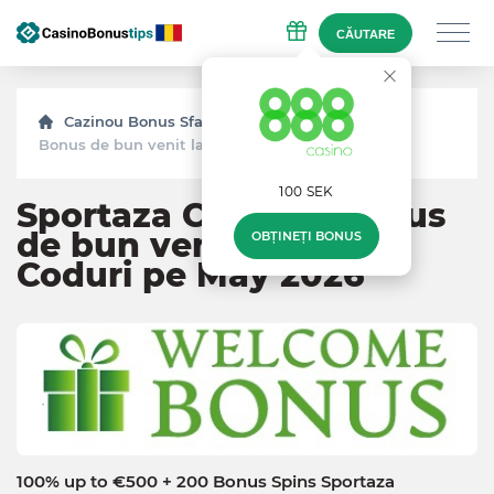
CĂUTARE
Cazinou Bonus Sfaturi
Bonusuri
Sportaza
Bonus de bun venit la cazino
100 SEK
Sportaza Cazinou Bonus
de bun venit la cazino
OBȚINEȚI BONUS
Coduri pe May 2026
100% up to €500 + 200 Bonus Spins Sportaza