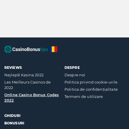
REVIEWS
DESPRE
Nejlepší Kasina 2022
Despre noi
Les Meilleurs Casinos de
Politica privind cookie-urile
2022
Politica de confidențialitate
Online Casino Bonus Codes
Termeni de utilizare
2022
GHIDURI
BONUSURI