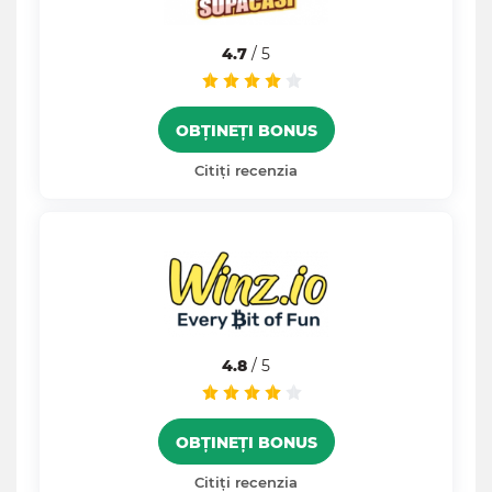
4.7
/ 5
OBȚINEȚI BONUS
Citiți recenzia
4.8
/ 5
OBȚINEȚI BONUS
Citiți recenzia