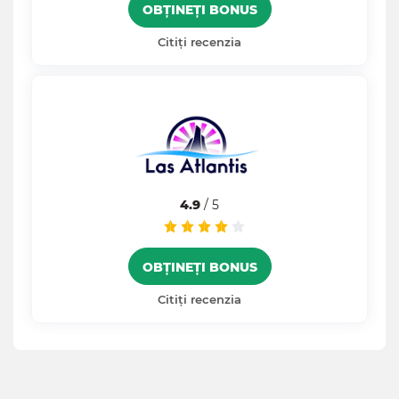
OBȚINEȚI BONUS
Citiți recenzia
4.9
/ 5
OBȚINEȚI BONUS
Citiți recenzia