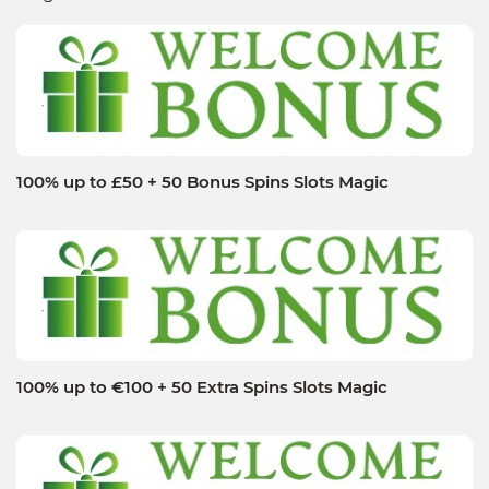
100% up to £50 + 50 Bonus Spins Slots Magic
100% up to €100 + 50 Extra Spins Slots Magic