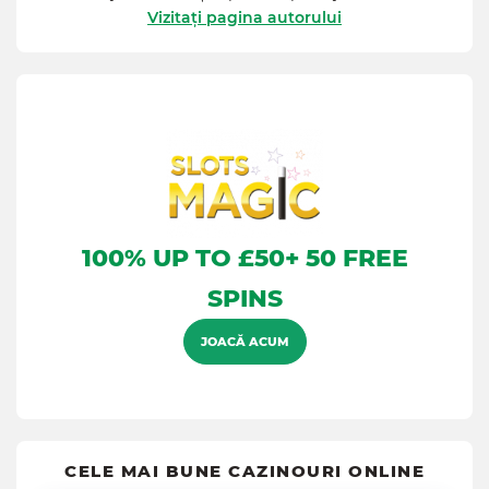
Vizitați pagina autorului
100% UP TO £50+ 50 FREE
SPINS
JOACĂ ACUM
CELE MAI BUNE CAZINOURI ONLINE