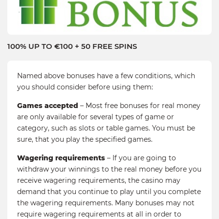
100% UP TO €100 + 50 FREE SPINS
Named above bonuses have a few conditions, which
you should consider before using them:
Games accepted
– Most free bonuses for real money
are only available for several types of game or
category, such as slots or table games. You must be
sure, that you play the specified games.
Wagering requirements
– If you are going to
withdraw your winnings to the real money before you
receive wagering requirements, the casino may
demand that you continue to play until you complete
the wagering requirements. Many bonuses may not
require wagering requirements at all in order to