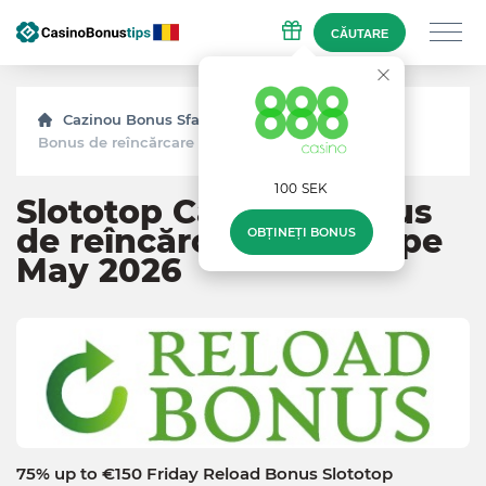
CĂUTARE
Cazinou Bonus Sfaturi
Bonusuri
Slototop
Bonus de reîncărcare
100 SEK
Slototop Cazinou Bonus
de reîncărcare Coduri pe
OBȚINEȚI BONUS
May 2026
75% up to €150 Friday Reload Bonus Slototop