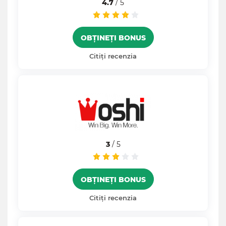
4.7
/ 5
OBȚINEȚI BONUS
Citiți recenzia
3
/ 5
OBȚINEȚI BONUS
Citiți recenzia