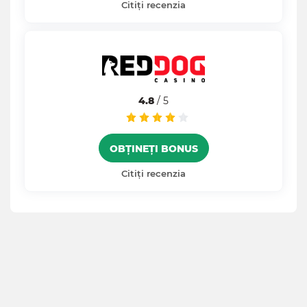
Citiți recenzia
4.8
/ 5
OBȚINEȚI BONUS
Citiți recenzia