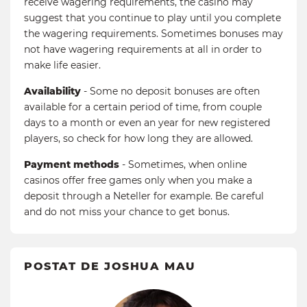
receive wagering requirements, the casino may
suggest that you continue to play until you complete
the wagering requirements. Sometimes bonuses may
not have wagering requirements at all in order to
make life easier.
Availability
- Some no deposit bonuses are often
available for a certain period of time, from couple
days to a month or even an year for new registered
players, so check for how long they are allowed.
Payment methods
- Sometimes, when online
casinos offer free games only when you make a
deposit through a Neteller for example. Be careful
and do not miss your chance to get bonus.
POSTAT DE JOSHUA MAU