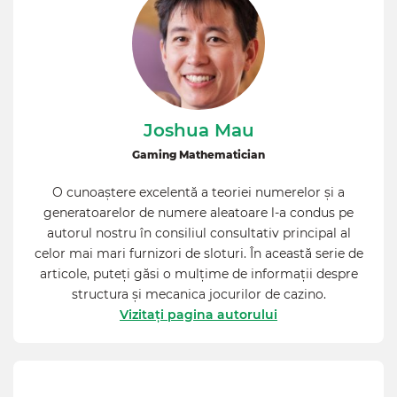
Joshua Mau
Gaming Mathematician
O cunoaștere excelentă a teoriei numerelor și a
generatoarelor de numere aleatoare l-a condus pe
autorul nostru în consiliul consultativ principal al
celor mai mari furnizori de sloturi. În această serie de
articole, puteți găsi o mulțime de informații despre
structura și mecanica jocurilor de cazino.
Vizitați pagina autorului