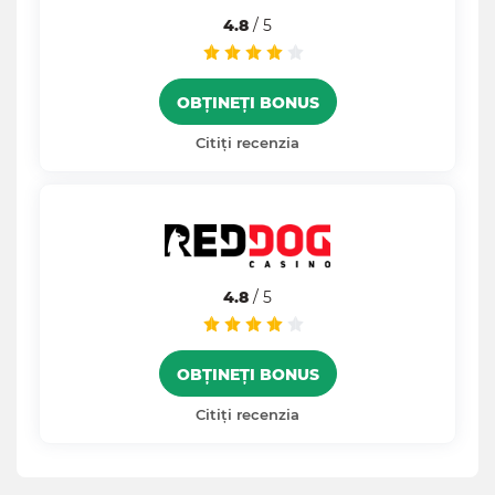
4.8
/ 5
OBȚINEȚI BONUS
Citiți recenzia
4.8
/ 5
OBȚINEȚI BONUS
Citiți recenzia