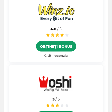
4.8
/ 5
OBȚINEȚI BONUS
Citiți recenzia
3
/ 5