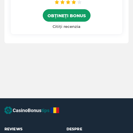
OBȚINEȚI BONUS
Citiți recenzia
REVIEWS
DESPRE