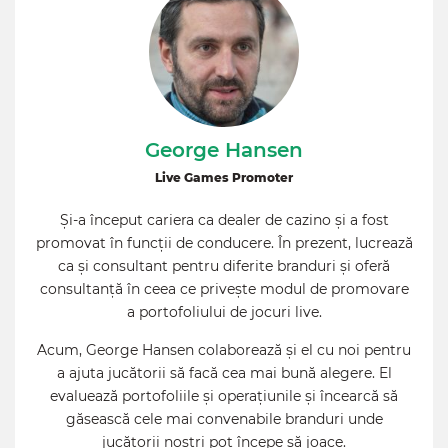
George Hansen
Live Games Promoter
Și-a început cariera ca dealer de cazino și a fost
promovat în funcții de conducere. În prezent, lucrează
ca și consultant pentru diferite branduri și oferă
consultanță în ceea ce privește modul de promovare
a portofoliului de jocuri live.
Acum, George Hansen colaborează și el cu noi pentru
a ajuta jucătorii să facă cea mai bună alegere. El
evaluează portofoliile și operațiunile și încearcă să
găsească cele mai convenabile branduri unde
jucătorii noștri pot începe să joace.