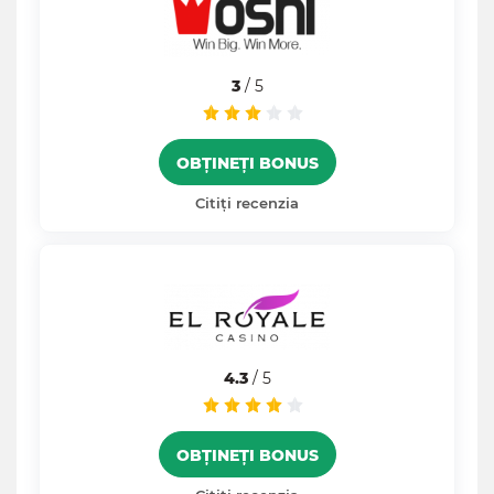
3
/ 5
OBȚINEȚI BONUS
Citiți recenzia
4.3
/ 5
OBȚINEȚI BONUS