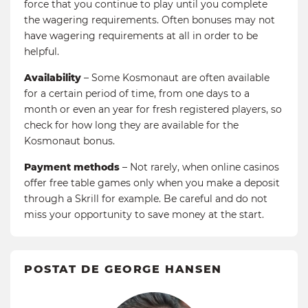
force that you continue to play until you complete
the wagering requirements. Often bonuses may not
have wagering requirements at all in order to be
helpful.
Availability
– Some Kosmonaut are often available
for a certain period of time, from one days to a
month or even an year for fresh registered players, so
check for how long they are available for the
Kosmonaut bonus.
Payment methods
– Not rarely, when online casinos
offer free table games only when you make a deposit
through a Skrill for example. Be careful and do not
miss your opportunity to save money at the start.
POSTAT DE GEORGE HANSEN