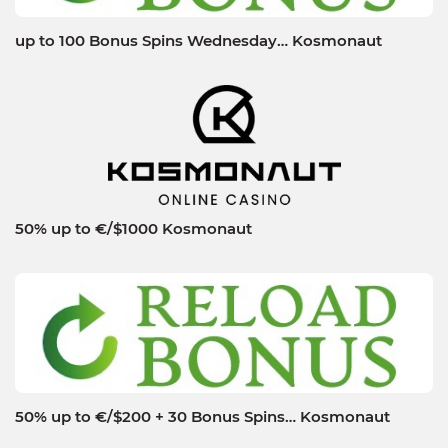
up to 100 Bonus Spins Wednesday… Kosmonaut
50% up to €/$1000 Kosmonaut
50% up to €/$200 + 30 Bonus Spins… Kosmonaut