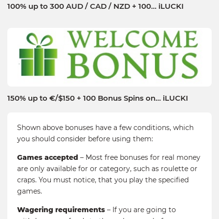
100% up to 300 AUD / CAD / NZD + 100… iLUCKI
150% up to €/$150 + 100 Bonus Spins on… iLUCKI
Shown above bonuses have a few conditions, which
you should consider before using them:
Games accepted
– Most free bonuses for real money
are only available for or category, such as roulette or
craps. You must notice, that you play the specified
games.
Wagering requirements
– If you are going to