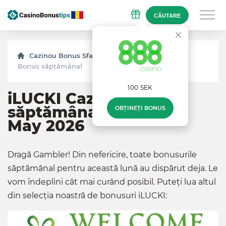
CĂUTARE
Cazinou Bonus Sfaturi
Bonusuri
iLUCKI
Bonus săptămânal
100 SEK
iLUCKI Cazinou Bonus
săptămânal Coduri pe
OBȚINEȚI BONUS
May 2026
Dragă Gambler! Din nefericire, toate bonusurile
săptămânal pentru această lună au dispărut deja. Le
vom îndeplini cât mai curând posibil. Puteți lua altul
din selecția noastră de bonusuri iLUCKI: