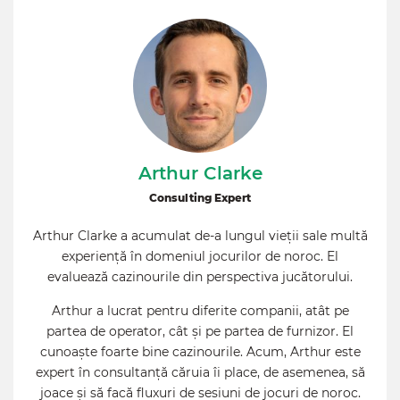
Arthur Clarke
Consulting Expert
Arthur Clarke a acumulat de-a lungul vieții sale multă
experiență în domeniul jocurilor de noroc. El
evaluează cazinourile din perspectiva jucătorului.
Arthur a lucrat pentru diferite companii, atât pe
partea de operator, cât și pe partea de furnizor. El
cunoaște foarte bine cazinourile. Acum, Arthur este
expert în consultanță căruia îi place, de asemenea, să
joace și să facă fluxuri de sesiuni de jocuri de noroc.