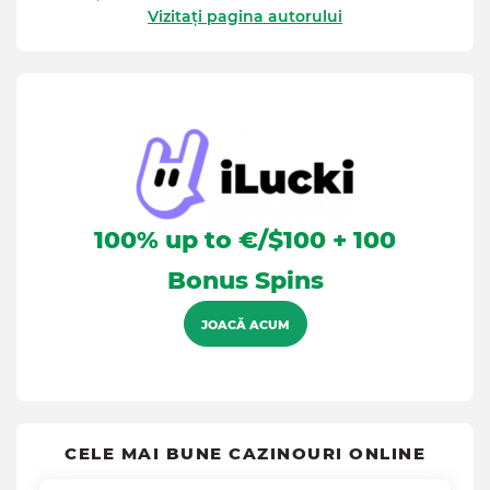
Vizitați pagina autorului
100% up to €/$100 + 100
Bonus Spins
JOACĂ ACUM
CELE MAI BUNE CAZINOURI ONLINE