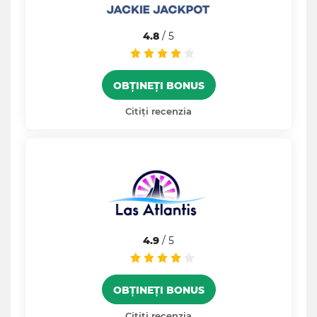
4.8
/ 5
OBȚINEȚI BONUS
Citiți recenzia
4.9
/ 5
OBȚINEȚI BONUS
Citiți recenzia