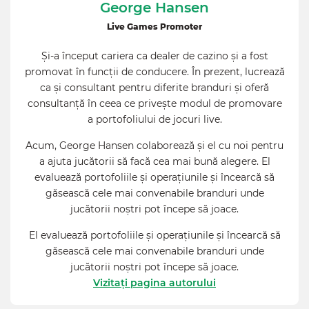
George Hansen
Live Games Promoter
Și-a început cariera ca dealer de cazino și a fost
promovat în funcții de conducere. În prezent, lucrează
ca și consultant pentru diferite branduri și oferă
consultanță în ceea ce privește modul de promovare
a portofoliului de jocuri live.
Acum, George Hansen colaborează și el cu noi pentru
a ajuta jucătorii să facă cea mai bună alegere. El
evaluează portofoliile și operațiunile și încearcă să
găsească cele mai convenabile branduri unde
jucătorii noștri pot începe să joace.
El evaluează portofoliile și operațiunile și încearcă să
găsească cele mai convenabile branduri unde
jucătorii noștri pot începe să joace.
Vizitați pagina autorului