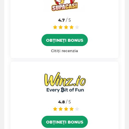
4.7
/ 5
OBȚINEȚI BONUS
Citiți recenzia
4.8
/ 5
OBȚINEȚI BONUS