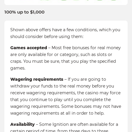
100% up to $1,000
Shown above offers have a few conditions, which you
should consider before using them:
Games accepted
– Most free bonuses for real money
are only available for or category, such as slots or
craps. You must be sure, that you play the specified
games.
Wagering requirements
– If you are going to
withdraw your funds to the real money before you
receive wagering requirements, the casino may force
that you continue to play until you complete the
wagering requirements. Some bonuses may not have
wagering requirements at all in order to help.
Availability
– Some Ignition are often available for a
certain period of time, from three days to three