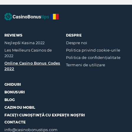
REVIEWS
DESPRE
Nejlepší Kasina 2022
Despre noi
Les Meilleurs Casinos de
Politica privind cookie-urile
2022
Politica de confidențialitate
Online Casino Bonus Codes
Termeni de utilizare
2022
GHIDURI
BONUSURI
BLOG
CAZINOU MOBIL
FACEȚI CUNOȘTINȚĂ CU EXPERȚII NOȘTRI
CONTACTE
info@casinobonustips.com