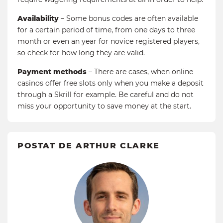
Availability
– Some bonus codes are often available
for a certain period of time, from one days to three
month or even an year for novice registered players,
so check for how long they are valid.
Payment methods
– There are cases, when online
casinos offer free slots only when you make a deposit
through a Skrill for example. Be careful and do not
miss your opportunity to save money at the start.
POSTAT DE ARTHUR CLARKE