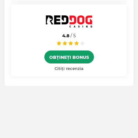
4.8
/ 5
OBȚINEȚI BONUS
Citiți recenzia