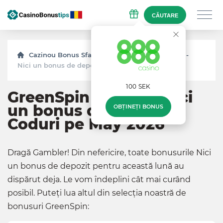
CĂUTARE
Cazinou Bonus Sfaturi
Bonusuri
GreenSpin
Nici un bonus de depozit
100 SEK
GreenSpin Cazinou Nici
un bonus de depozit
OBȚINEȚI BONUS
Coduri pe May 2026
Dragă Gambler! Din nefericire, toate bonusurile Nici
un bonus de depozit pentru această lună au
dispărut deja. Le vom îndeplini cât mai curând
posibil. Puteți lua altul din selecția noastră de
bonusuri GreenSpin: