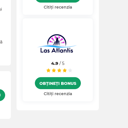
Citiți recenzia
i
să
4.9
/ 5
OBȚINEȚI BONUS
Citiți recenzia
M