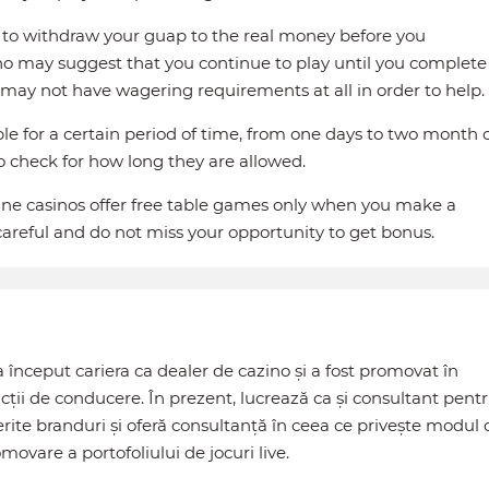
g to withdraw your guap to the real money before you
o may suggest that you continue to play until you complete
ay not have wagering requirements at all in order to help.
le for a certain period of time, from one days to two month 
so check for how long they are allowed.
ne casinos offer free table games only when you make a
careful and do not miss your opportunity to get bonus.
a început cariera ca dealer de cazino și a fost promovat în
cții de conducere. În prezent, lucrează ca și consultant pent
erite branduri și oferă consultanță în ceea ce privește modul 
movare a portofoliului de jocuri live.