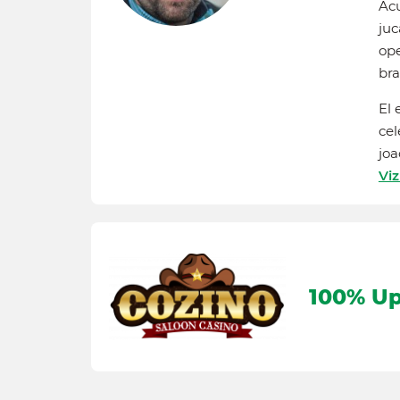
Acu
juc
ope
bra
El 
cel
joa
Viz
100% Up