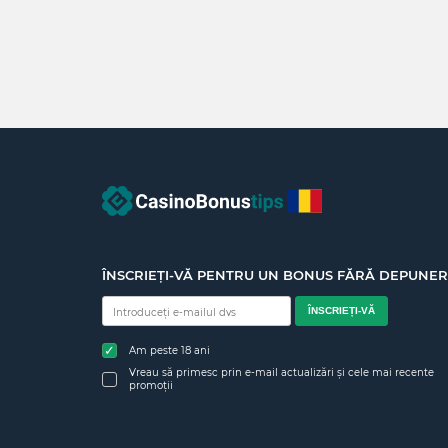
ÎNSCRIEȚI-VĂ PENTRU UN BONUS FĂRĂ DEPUNER
ÎNSCRIEȚI-VĂ
Am peste 18 ani
Vreau să primesc prin e-mail actualizări și cele mai recente
promoții