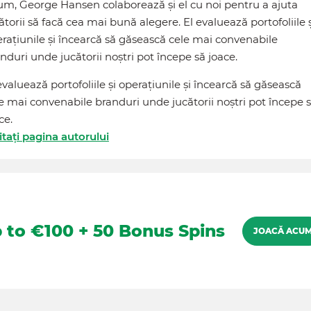
m, George Hansen colaborează și el cu noi pentru a ajuta
ătorii să facă cea mai bună alegere. El evaluează portofoliile ș
rațiunile și încearcă să găsească cele mai convenabile
nduri unde jucătorii noștri pot începe să joace.
evaluează portofoliile și operațiunile și încearcă să găsească
e mai convenabile branduri unde jucătorii noștri pot începe 
ce.
itați pagina autorului
 to €100 + 50 Bonus Spins
JOACĂ ACU