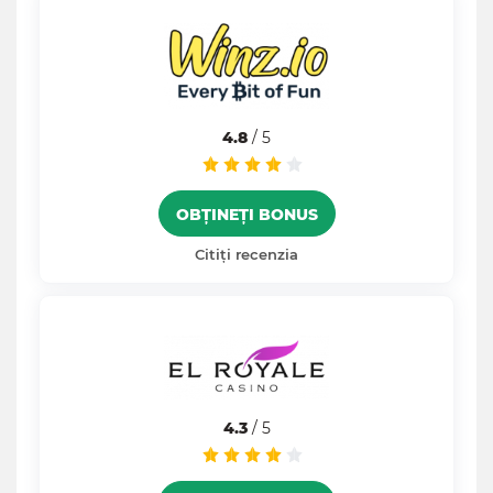
4.8
/ 5
OBȚINEȚI BONUS
Citiți recenzia
4.3
/ 5