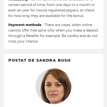
certain period of time, from one days to a month or
even an year for novice registered players, so check
for how long they are available for the bonus.
Payment methods
- There are cases, when online
casinos offer free spins only when you make a deposit
through a Neteller for example. Be careful and do not
miss your chance.
POSTAT DE SANDRA BUSH