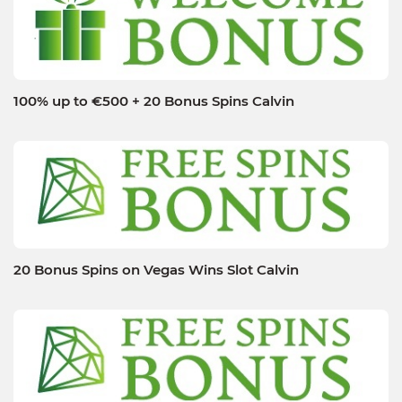
100% up to €500 + 20 Bonus Spins Calvin
20 Bonus Spins on Vegas Wins Slot Calvin