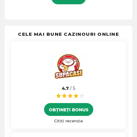
CELE MAI BUNE CAZINOURI ONLINE
4.7
/ 5
OBȚINEȚI BONUS
Citiți recenzia