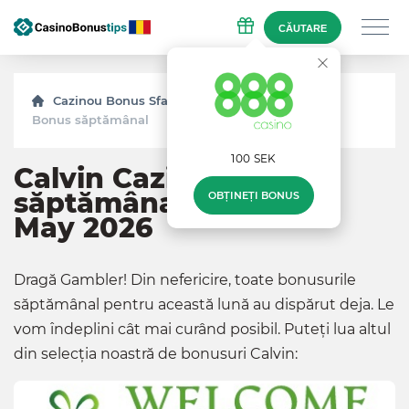
CĂUTARE
Cazinou Bonus Sfaturi
Bonusuri
Calvin
Bonus săptămânal
100 SEK
Calvin Cazinou Bonus
săptămânal Coduri pe
OBȚINEȚI BONUS
May 2026
Dragă Gambler! Din nefericire, toate bonusurile
săptămânal pentru această lună au dispărut deja. Le
vom îndeplini cât mai curând posibil. Puteți lua altul
din selecția noastră de bonusuri Calvin: