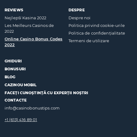
REVIEWS
DESPRE
Nejlepší Kasina 2022
Despre noi
Les Meilleurs Casinos de
Politica privind cookie-urile
2022
Politica de confidențialitate
Online Casino Bonus Codes
Termeni de utilizare
2022
GHIDURI
BONUSURI
BLOG
CAZINOU MOBIL
FACEȚI CUNOȘTINȚĂ CU EXPERȚII NOȘTRI
CONTACTE
info@casinobonustips.com
+1 (613) 416 89 01