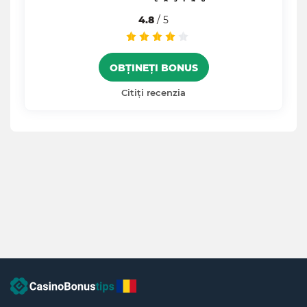
4.8
/ 5
OBȚINEȚI BONUS
Citiți recenzia