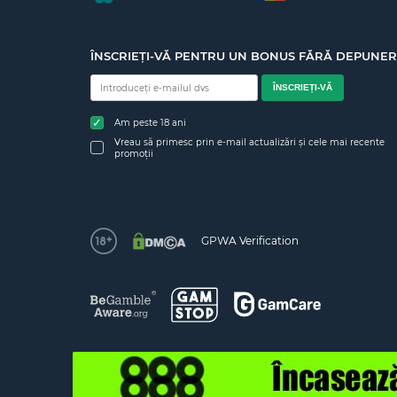
ÎNSCRIEȚI-VĂ PENTRU UN BONUS FĂRĂ DEPUNER
ÎNSCRIEȚI-VĂ
Am peste 18 ani
Vreau să primesc prin e-mail actualizări și cele mai recente
promoții
GPWA Verification
© 2026 - CASINO BONUS TIPS