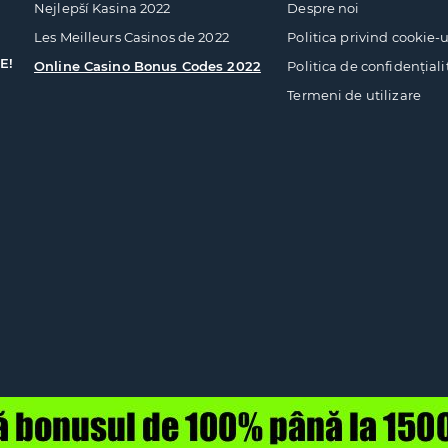
Nejlepší Kasina 2022
Despre noi
Les Meilleurs Casinos de 2022
Politica privind cookie-u
E!
Online Casino Bonus Codes 2022
Politica de confidențiali
Termeni de utilizare