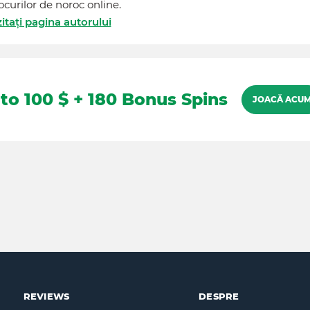
jocurilor de noroc online.
zitați pagina autorului
to 100 $ + 180 Bonus Spins
JOACĂ ACU
REVIEWS
DESPRE