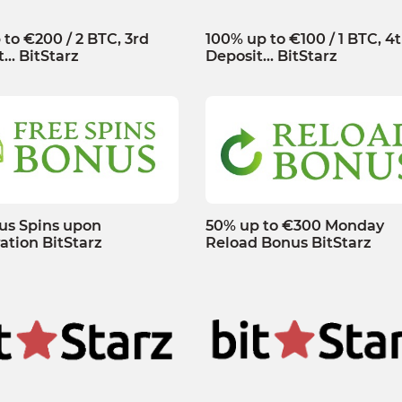
to €200 / 2 BTC, 3rd
100% up to €100 / 1 BTC, 4
t… BitStarz
Deposit… BitStarz
us Spins upon
50% up to €300 Monday
ation BitStarz
Reload Bonus BitStarz