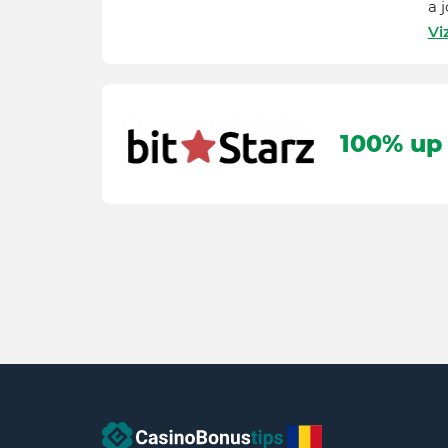
a 
Vi
100% up 