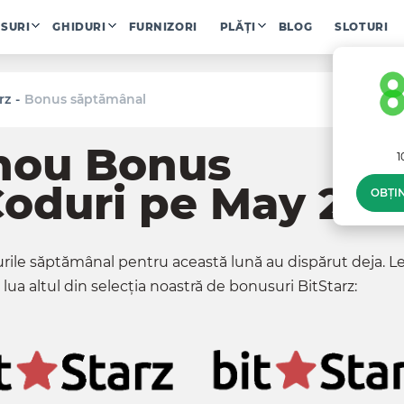
SURI
GHIDURI
FURNIZORI
PLĂȚI
BLOG
SLOTURI
rz
Bonus săptămânal
inou Bonus
1
oduri pe May 202
OBȚI
rile săptămânal pentru această lună au dispărut deja. L
lua altul din selecția noastră de bonusuri BitStarz: