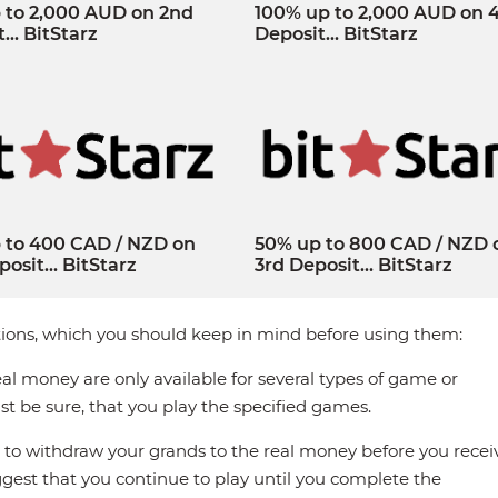
 to 2,000 AUD on 2nd
100% up to 2,000 AUD on 
t… BitStarz
Deposit… BitStarz
 to 400 CAD / NZD on
50% up to 800 CAD / NZD 
posit… BitStarz
3rd Deposit… BitStarz
ions, which you should keep in mind before using them:
al money are only available for several types of game or
st be sure, that you play the specified games.
g to withdraw your grands to the real money before you recei
est that you continue to play until you complete the