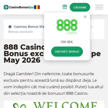
CĂUTARE
Cazinou Bonus Sfaturi
Bonusuri
888 Casino
Bonus exclusiv
100 SEK
888 Casino Cazinou
Bonus exclusiv Coduri pe
OBȚINEȚI BONUS
May 2026
Dragă Gambler! Din nefericire, toate bonusurile
exclusiv pentru această lună au dispărut deja. Le
vom îndeplini cât mai curând posibil. Puteți lua altul
din selecția noastră de bonusuri 888 Casino: