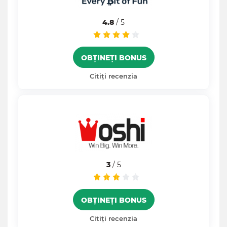
4.8
/ 5
OBȚINEȚI BONUS
Citiți recenzia
3
/ 5
OBȚINEȚI BONUS
Citiți recenzia