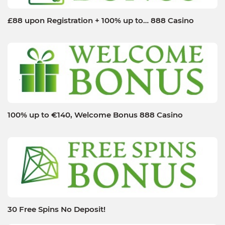
£88 upon Registration + 100% up to… 888 Casino
100% up to €140, Welcome Bonus 888 Casino
30 Free Spins No Deposit!