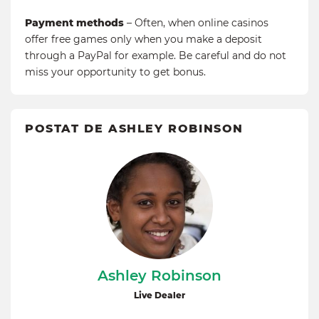
Payment methods
– Often, when online casinos
offer free games only when you make a deposit
through a PayPal for example. Be careful and do not
miss your opportunity to get bonus.
POSTAT DE ASHLEY ROBINSON
Ashley Robinson
Live Dealer