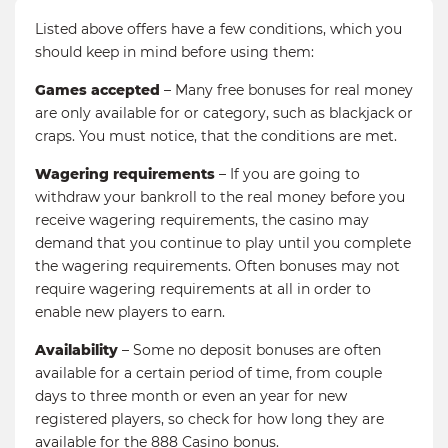
Listed above offers have a few conditions, which you
should keep in mind before using them:
Games accepted
– Many free bonuses for real money
are only available for or category, such as blackjack or
craps. You must notice, that the conditions are met.
Wagering requirements
– If you are going to
withdraw your bankroll to the real money before you
receive wagering requirements, the casino may
demand that you continue to play until you complete
the wagering requirements. Often bonuses may not
require wagering requirements at all in order to
enable new players to earn.
Availability
– Some no deposit bonuses are often
available for a certain period of time, from couple
days to three month or even an year for new
registered players, so check for how long they are
available for the 888 Casino bonus.