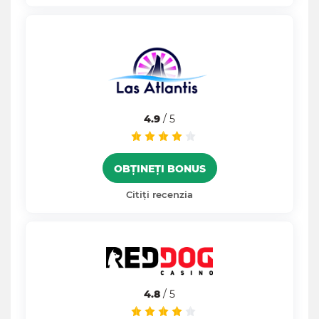
4.9
/ 5
OBȚINEȚI BONUS
Citiți recenzia
4.8
/ 5