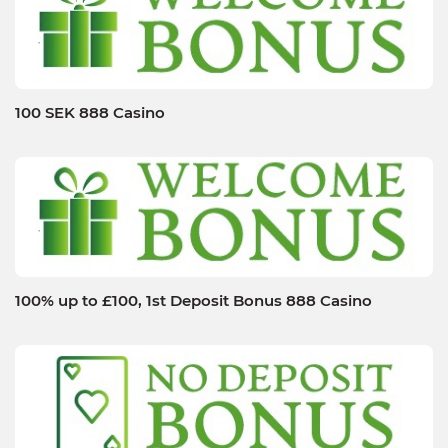
100 SEK 888 Casino
100% up to £100, 1st Deposit Bonus 888 Casino